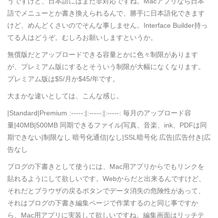
うですけど、日本語にはまだ非対応ですね。Macアプリなら日本
語でメニューとか書き換えられるんで、勝手に日本語化できます
けど、めんどくさいのでそんな事しません。Interface Builder持っ
てる人はどうぞ。むしろお願いしますというか。
無償版だとアップロードできる容量とかに色々制限があります
が、プレミアム版にするとそういう制限が大幅になくなります。
プレミアム版は$5/月か$45/年です。
大まかな違いとしては、こんな感じ。
|Standard|Premium :-----:|:-----:|:-----: 毎月のアップロード容
量|40MB|500MB 同期できるファイル|写真、音楽、ink、PDFは同
期できない|制限なし 暗号化通信|なし|SSL暗号化 広告|広告付き|広
告なし
ブログの下書きとして使うには、Mac用アプリからでもリンクを
貼れるようにして欲しいです。Webからだと出来るんですけど、
それだとブラウザの戻るボタンでデータ消失の危険性があって、
それはブログの下書き編集ページで作業するのと同じ事ですか
ら、Mac用アプリに実装して欲しいですね。編集画面はリッチテ