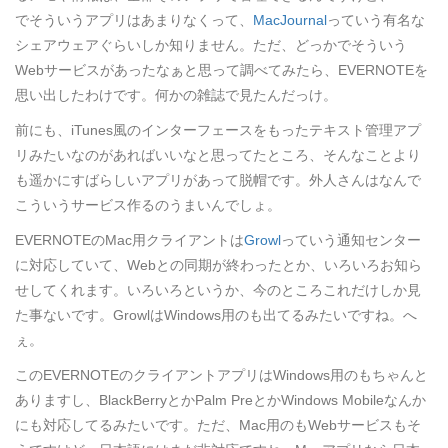
でそういうアプリはあまりなくって、
MacJournal
っていう有名な
シェアウェアぐらいしか知りません。ただ、どっかでそういう
Webサービスがあったなぁと思って調べてみたら、EVERNOTEを
思い出したわけです。何かの雑誌で見たんだっけ。
前にも、iTunes風のインターフェースをもったテキスト管理アプ
リみたいなのがあればいいなと思ってたところ、そんなことより
も遥かにすばらしいアプリがあって脱帽です。外人さんはなんで
こういうサービス作るのうまいんでしょ。
EVERNOTEのMac用クライアントは
Growl
っていう通知センター
に対応していて、Webとの同期が終わったとか、いろいろお知ら
せしてくれます。いろいろというか、今のところこれだけしか見
た事ないです。GrowlはWindows用のも出てるみたいですね。へ
ぇ。
このEVERNOTEのクライアントアプリはWindows用のもちゃんと
ありますし、BlackBerryとかPalm PreとかWindows Mobileなんか
にも対応してるみたいです。ただ、Mac用のもWebサービスもそ