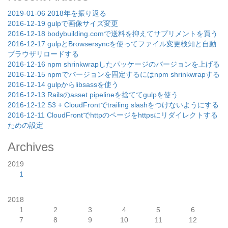
2019-01-06 2018年を振り返る
2016-12-19 gulpで画像サイズ変更
2016-12-18 bodybuilding.comで送料を抑えてサプリメントを買う
2016-12-17 gulpとBrowsersyncを使ってファイル変更検知と自動
ブラウザリロードする
2016-12-16 npm shrinkwrapしたパッケージのバージョンを上げる
2016-12-15 npmでバージョンを固定するにはnpm shrinkwrapする
2016-12-14 gulpからlibsassを使う
2016-12-13 Railsのasset pipelineを捨ててgulpを使う
2016-12-12 S3 + CloudFrontでtrailing slashをつけないようにする
2016-12-11 CloudFrontでhttpのページをhttpsにリダイレクトする
ための設定
Archives
2019
1
2018
1
2
3
4
5
6
7
8
9
10
11
12