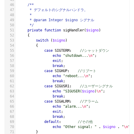
/**
     * デフォルトのシグナルハンドラ。
     *
     * @param Integer $signo シグナル
     */
private
function
sigHandler
(
$signo
)
{
switch
(
$signo
)
{
case
SIGTERM
:
//シャットダウン
echo
"shutdown...
\n
"
;
exit
;
break
;
case
SIGHUP
:
//リブート
echo
"reboot...
\n
"
;
break
;
case
SIGUSR1
:
//ユーザーシグナル
echo
"SIGUSER(
$signo
)
\n
"
;
break
;
case
SIGALRM
:
//アラーム
echo
"alarm...
\n
"
;
exit
;
break
;
default
:
//その他
echo
"Other signal: "
.
$signo
.
"
\n
"
;
}