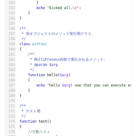
}
echo
"kicked all.
\n
"
;
}
}
/**
 * 別オブジェクトのメソッド実行用クラス。
 */
class
extFunc
{
/**
     * MultiProcess内部で実行されるメソッド。
     * @param $arg
     */
function
hello
(
$arg
)
{
echo
"hello 
$arg
! now that you can execute ext
}
}
/**
 * テスト用
 */
function
test
()
{
//引数リスト