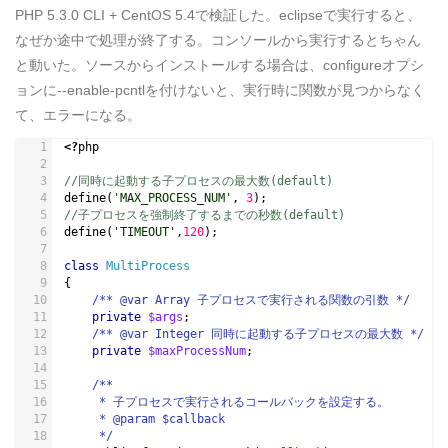
PHP 5.3.0 CLI + CentOS 5.4で検証した。eclipseで実行すると、
なぜか途中で処理が終了する。コンソールから実行するとちゃん
と動いた。ソースからインストールする場合は、configureオプシ
ョンに--enable-pcntlを付けないと、実行時に関数が見つからなく
て、エラーになる。
<?
php
//同時に起動する子プロセスの最大数(default)
define
(
'MAX_PROCESS_NUM'
,
3
);
//子プロセスを強制終了するまでの秒数(default)
define
(
'TIMEOUT'
,
120
);
class
MultiProcess
{
/** @var Array 子プロセスで実行される関数の引数 */
private
$args
;
/** @var Integer 同時に起動する子プロセスの最大数 */
private
$maxProcessNum
;
/**
     * 子プロセスで実行されるコールバックを設定する。
     * @param $callback
     */