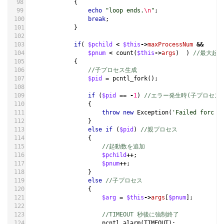
{
echo
"loop ends.
\n
"
;
break
;
}
if
(
$pchild
<
$this
->
maxProcessNum
&&
$pnum
<
count
(
$this
->
args
)
)
//最大起
{
//子プロセス生成
$pid
=
pcntl_fork
();
if
(
$pid
==
-
1
)
//エラー発生時(子プロセスの
{
throw
new
Exception
(
'Failed forc p
}
else
if
(
$pid
)
//親プロセス
{
//起動数を追加
$pchild
++
;
$pnum
++
;
}
else
//子プロセス
{
$arg
=
$this
->
args
[
$pnum
];
//TIMEOUT 秒後に強制終了
pcntl_alarm
(
TIMEOUT
);