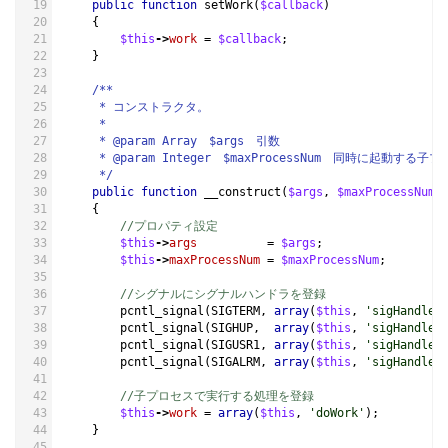
public
function
setWork
(
$callback
)
{
$this
->
work
=
$callback
;
}
/**
     * コンストラクタ。
     *
     * @param Array　$args　引数
     * @param Integer　$maxProcessNum　同時に起動する
     */
public
function
__construct
(
$args
,
$maxProcessNum
{
//プロパティ設定
$this
->
args
=
$args
;
$this
->
maxProcessNum
=
$maxProcessNum
;
//シグナルにシグナルハンドラを登録
pcntl_signal
(
SIGTERM
,
array
(
$this
,
'sigHandler
pcntl_signal
(
SIGHUP
,
array
(
$this
,
'sigHandler
pcntl_signal
(
SIGUSR1
,
array
(
$this
,
'sigHandler
pcntl_signal
(
SIGALRM
,
array
(
$this
,
'sigHandler
//子プロセスで実行する処理を登録
$this
->
work
=
array
(
$this
,
'doWork'
);
}