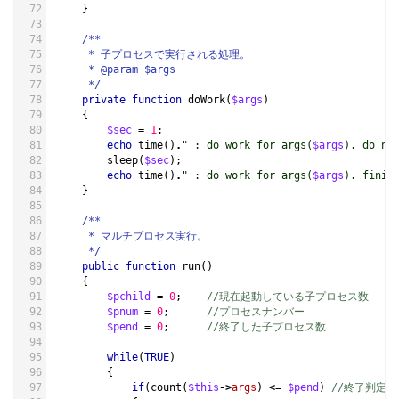
}
/**
     * 子プロセスで実行される処理。
     * @param $args
     */
private
function
doWork
(
$args
)
{
$sec
=
1
;
echo
time
()
.
" : do work for args(
$args
). do no
sleep
(
$sec
);
echo
time
()
.
" : do work for args(
$args
). finis
}
/**
     * マルチプロセス実行。
     */
public
function
run
()
{
$pchild
=
0
;
//現在起動している子プロセス数
$pnum
=
0
;
//プロセスナンバー
$pend
=
0
;
//終了した子プロセス数
while
(
TRUE
)
{
if
(
count
(
$this
->
args
)
<=
$pend
)
//終了判定