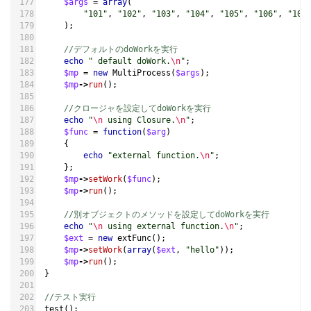
$args
=
array
(
"101"
,
"102"
,
"103"
,
"104"
,
"105"
,
"106"
,
"107
);
//デフォルトのdoWorkを実行
echo
" default doWork.
\n
"
;
$mp
=
new
MultiProcess
(
$args
);
$mp
->
run
();
//クロージャを設定してdoWorkを実行
echo
"
\n
 using Closure.
\n
"
;
$func
=
function
(
$arg
)
{
echo
"external function.
\n
"
;
};
$mp
->
setWork
(
$func
);
$mp
->
run
();
//別オブジェクトのメソッドを設定してdoWorkを実行
echo
"
\n
 using external function.
\n
"
;
$ext
=
new
extFunc
();
$mp
->
setWork
(
array
(
$ext
,
"hello"
));
$mp
->
run
();
}
//テスト実行
test
();