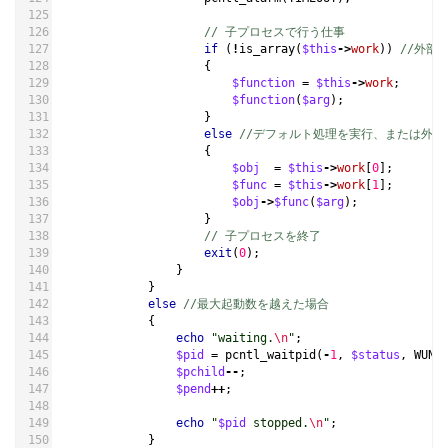
// 子プロセスで行う仕事
if
(
!
is_array
(
$this
->
work
))
//外部
{
$function
=
$this
->
work
;
$function
(
$arg
);
}
else
//デフォルト処理を実行、または外部インスタン
{
$obj
=
$this
->
work
[
0
];
$func
=
$this
->
work
[
1
];
$obj
->
$func
(
$arg
);
}
// 子プロセスを終了
exit
(
0
);
}
}
else
//最大起動数を越えた場合
{
echo
"waiting.
\n
"
;
$pid
=
pcntl_waitpid
(
-
1
,
$status
,
WUNT
$pchild
--
;
$pend
++
;
echo
"
$pid
 stopped.
\n
"
;
}